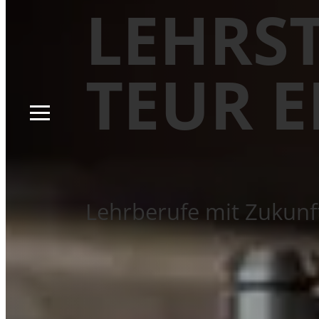
LEHRS
TEUR E
Lehrberufe mit Zukunf