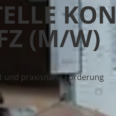
TELLE KON
FZ (M/W)
t und praxisnahe Förderung